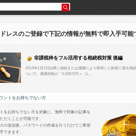
ドレスのご登録で下記の情報が無料で即入手可能
非課税枠をフル活用する相続税対策 後編
2015年1月1日以降に相続または遺贈により取得した財産に係る相
ついて、基礎控除が「5,000万円＋（1,...
ウントをお持ちでない方
トをお持ちでない方を対象に、無料で対象の記事を
ただくことが可能です。
スの送信後、パスワードの作成を行うだけでご希望
手できます。