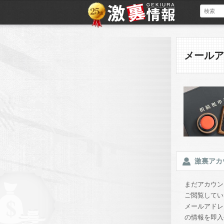
メールア
激裏アカ
まだアカウン
ご閲覧してい
メールアドレ
の情報を即入