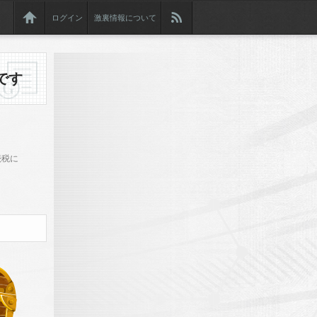
ログイン
激裏情報について
です
続税に