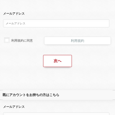
メールアドレス
利用規約に同意
利用規約
既にアカウントをお持ちの方はこちら
メールアドレス