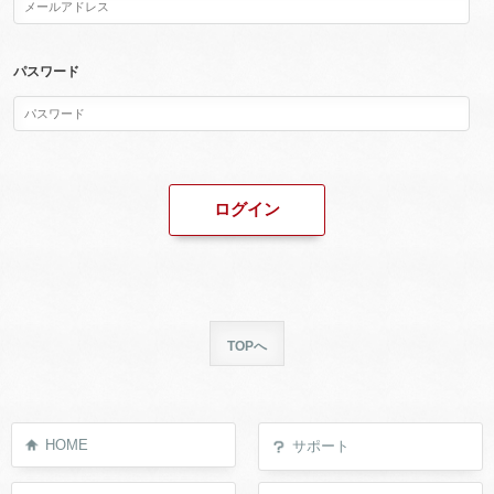
パスワード
TOPへ
HOME
サポート