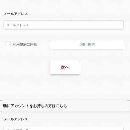
メールアドレス
利用規約に同意
利用規約
既にアカウントをお持ちの方はこちら
メールアドレス