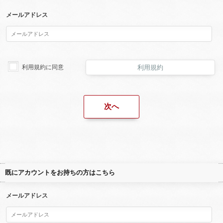
メールアドレス
利用規約に同意
利用規約
既にアカウントをお持ちの方はこちら
メールアドレス