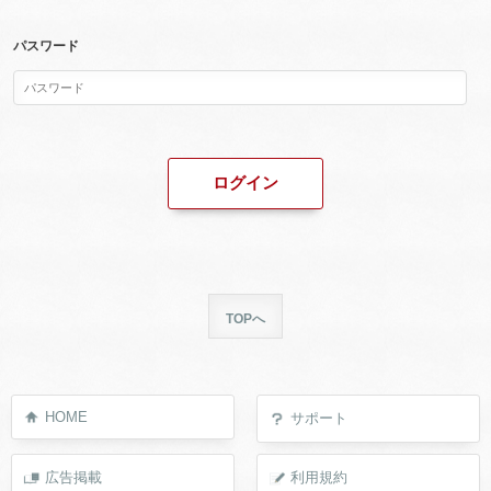
パスワード
TOPへ
HOME
サポート
広告掲載
利用規約