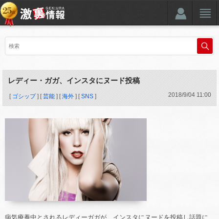
レディー・ガガ、インスタにヌード投稿
2018
/
9
/
04
11:00
[
ゴシップ
] [
芸能
] [
海外
] [
SNS
]
病気療養中とされるレディーガガが、インスタにヌードを投稿し話題に