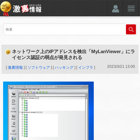
ネットワーク上のIPアドレスを検出「MyLanViewer」にラ
イセンス認証の弱点が発見される
2023
/
3
/
21
13:00
[
激裏情報
] [
ソフトウェア
] [
ハッキング
] [
インフラ
]