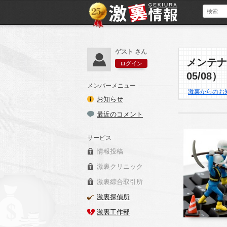
ゲスト さん
メンテナ
ログイン
05/08）
メンバーメニュー
激裏からのお
お知らせ
最近のコメント
サービス
情報投稿
激裏クリニック
激裏綜合取引所
激裏探偵所
激裏工作部