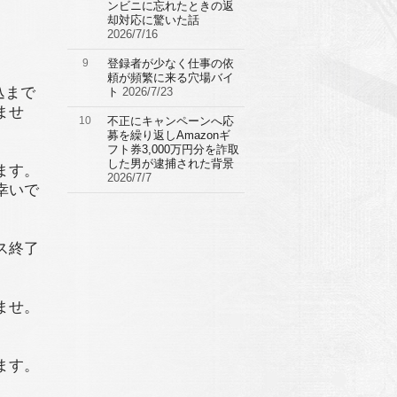
ンビニに忘れたときの返
却対応に驚いた話
2026/7/16
9
登録者が少なく仕事の依
頼が頻繁に来る穴場バイ
込まで
ト
2026/7/23
ませ
10
不正にキャンペーンへ応
募を繰り返しAmazonギ
フト券3,000万円分を詐取
した男が逮捕された背景
ます。
2026/7/7
幸いで
ス終了
ませ。
ます。