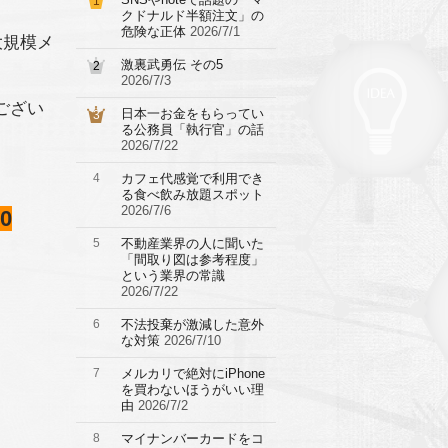
1
クドナルド半額注文」の
危険な正体
2026/7/1
が大規模メ
激裏武勇伝 その5
2
2026/7/3
ござい
日本一お金をもらってい
3
る公務員「執行官」の話
2026/7/22
4
カフェ代感覚で利用でき
る食べ飲み放題スポット
2026/7/6
0
5
不動産業界の人に聞いた
「間取り図は参考程度」
という業界の常識
2026/7/22
6
不法投棄が激減した意外
な対策
2026/7/10
7
メルカリで絶対にiPhone
を買わないほうがいい理
由
2026/7/2
8
マイナンバーカードをコ