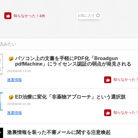
知らなかった！
お気に入り
4件
読みたい
パソコン上の文書を手軽にPDF化「Broadgun
pdfMachine」にライセンス認証の弱点が発見される
2026/8/08 13:00
知らなかった
激裏情報
ED治療に変化「非薬物アプローチ」という選択肢
2026/8/06 11:00
知らなかった
激裏情報
激裏情報を装った不審メールに関する注意喚起