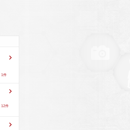
！
1
件
！
12
件