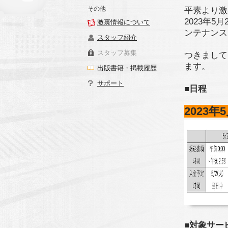
その他
平素より激
2023年5
激裏情報について
ンテナンス
スタッフ紹介
スタッフ募集
つきまして
ます。
出版書籍・掲載履歴
サポート
■日程
2023年
■対象サー