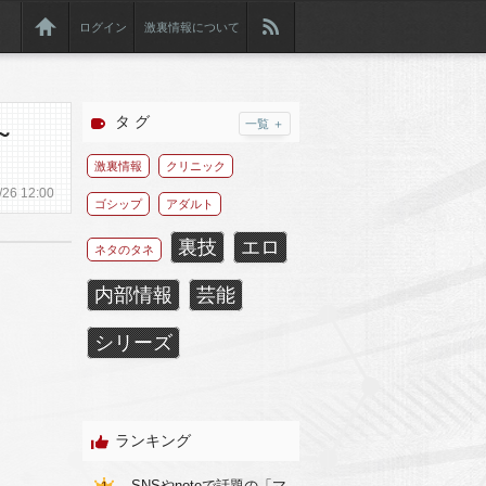
ログイン
激裏情報について
タ グ
一覧 ＋
～
激裏情報
クリニック
/
26
12:00
ゴシップ
アダルト
裏技
エロ
ネタのタネ
内部情報
芸能
シリーズ
ランキング
SNSやnoteで話題の「マ