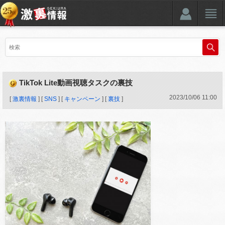
TikTok Lite動画視聴タスクの裏技
2023
/
10
/
06
11:00
[
激裏情報
] [
SNS
] [
キャンペーン
] [
裏技
]