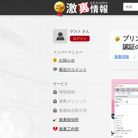
ゲスト さん
プリ
ログイン
認証
メンバーメニュー
激裏情報
お知らせ
最近のコメント
サービス
情報投稿
激裏クリニック
激裏綜合取引所
激裏探偵所
激裏工作部