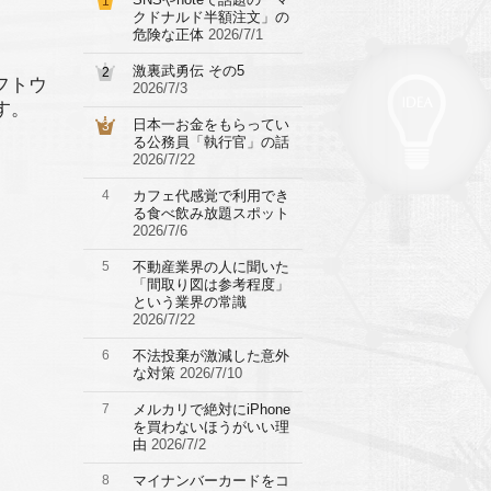
1
クドナルド半額注文」の
危険な正体
2026/7/1
激裏武勇伝 その5
2
フトウ
2026/7/3
す。
日本一お金をもらってい
3
る公務員「執行官」の話
2026/7/22
4
カフェ代感覚で利用でき
る食べ飲み放題スポット
2026/7/6
5
不動産業界の人に聞いた
「間取り図は参考程度」
という業界の常識
2026/7/22
6
不法投棄が激減した意外
な対策
2026/7/10
7
メルカリで絶対にiPhone
を買わないほうがいい理
由
2026/7/2
8
マイナンバーカードをコ