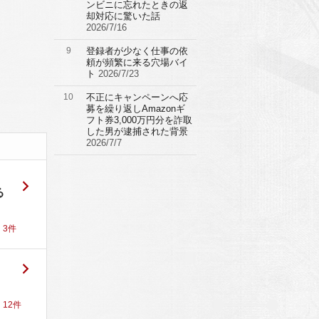
ンビニに忘れたときの返
却対応に驚いた話
2026/7/16
9
登録者が少なく仕事の依
頼が頻繁に来る穴場バイ
ト
2026/7/23
10
不正にキャンペーンへ応
募を繰り返しAmazonギ
フト券3,000万円分を詐取
した男が逮捕された背景
2026/7/7
る
！
3
件
！
12
件