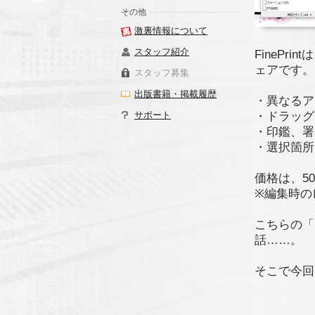
その他
激裏情報について
スタッフ紹介
FineP
ェアです。
スタッフ募集
出版書籍・掲載履歴
・異なるア
サポート
・ドラッグ
・印鑑、署
・選択箇所
価格は、50
※編集時の
こちらの「
話……。
そこで今回