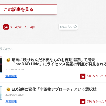
この記事を見る
知らなかった！
お気に入り
4件
読みたい
動画に映り込んだ不要なものを自動追跡して消去
「proDAD Hide」にライセンス認証の弱点が発見され
2026/8/06 13:00
知らなかった
激裏情報
ED治療に変化「非薬物アプローチ」という選択肢
2026/8/06 11:00
知らなかった
激裏情報