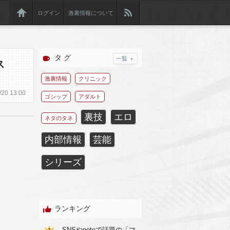
ログイン
激裏情報について
タ グ
一覧 ＋
ス
激裏情報
クリニック
/
20
13:00
ゴシップ
アダルト
裏技
エロ
ネタのタネ
内部情報
芸能
シリーズ
ランキング
SNSやnoteで話題の「マ