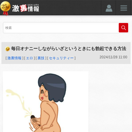
毎日オナニーしながらいざというときにも勃起できる方法
2024
/
11
/
28
11:00
[
激裏情報
] [
エロ
] [
裏技
] [
セキュリティー
]