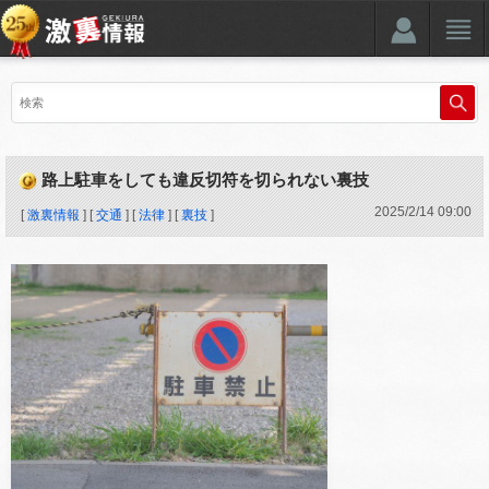
路上駐車をしても違反切符を切られない裏技
2025
/
2
/
14
09:00
[
激裏情報
] [
交通
] [
法律
] [
裏技
]