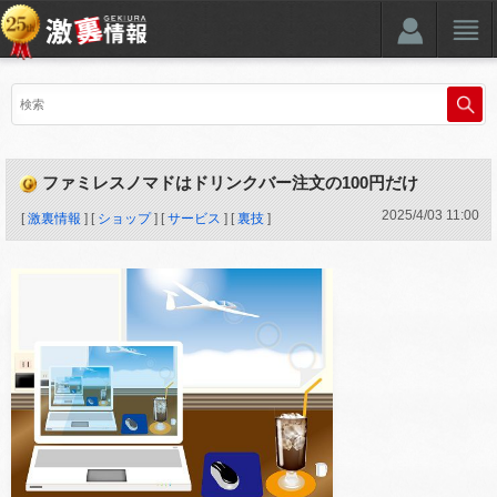
ファミレスノマドはドリンクバー注文の100円だけ
2025
/
4
/
03
11:00
[
激裏情報
] [
ショップ
] [
サービス
] [
裏技
]