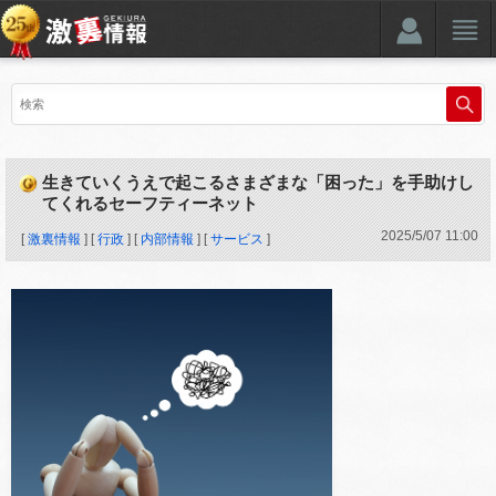
生きていくうえで起こるさまざまな「困った」を手助けし
てくれるセーフティーネット
2025
/
5
/
07
11:00
[
激裏情報
] [
行政
] [
内部情報
] [
サービス
]