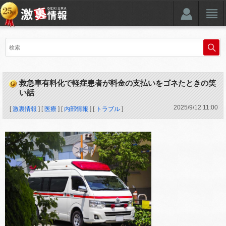
救急車有料化で軽症患者が料金の支払いをゴネたときの笑
い話
2025
/
9
/
12
11:00
[
激裏情報
] [
医療
] [
内部情報
] [
トラブル
]