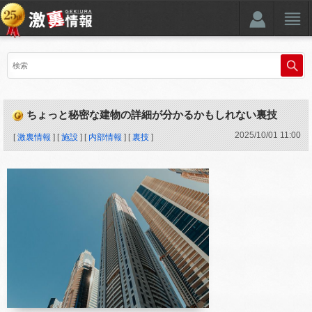
ちょっと秘密な建物の詳細が分かるかもしれない裏技
2025
/
10
/
01
11:00
[
激裏情報
] [
施設
] [
内部情報
] [
裏技
]