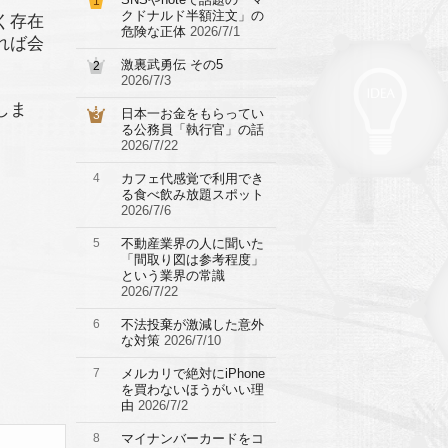
1
クドナルド半額注文」の
く存在
危険な正体
2026/7/1
れば会
激裏武勇伝 その5
2
2026/7/3
しま
日本一お金をもらってい
3
る公務員「執行官」の話
2026/7/22
4
カフェ代感覚で利用でき
る食べ飲み放題スポット
2026/7/6
5
不動産業界の人に聞いた
「間取り図は参考程度」
という業界の常識
2026/7/22
6
不法投棄が激減した意外
な対策
2026/7/10
7
メルカリで絶対にiPhone
を買わないほうがいい理
由
2026/7/2
8
マイナンバーカードをコ