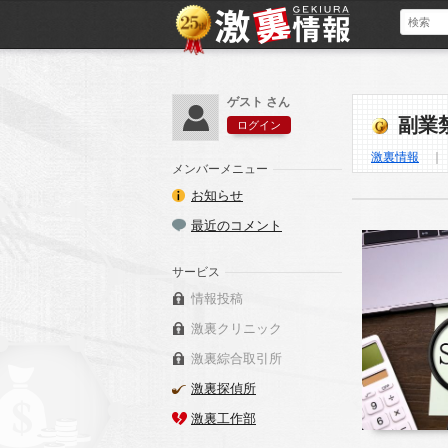
ゲスト さん
副業
ログイン
激裏情報
メンバーメニュー
お知らせ
最近のコメント
サービス
情報投稿
激裏クリニック
激裏綜合取引所
激裏探偵所
激裏工作部