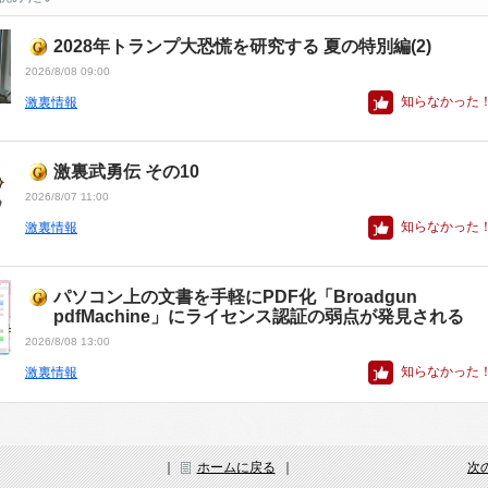
2028年トランプ大恐慌を研究する 夏の特別編(2)
2026/8/08 09:00
知らなかった
激裏情報
激裏武勇伝 その10
2026/8/07 11:00
知らなかった
激裏情報
パソコン上の文書を手軽にPDF化「Broadgun
pdfMachine」にライセンス認証の弱点が発見される
2026/8/08 13:00
知らなかった
激裏情報
｜
ホームに戻る
｜
次