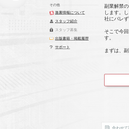
その他
副業解禁の
します。し
激裏情報について
社にバレず
スタッフ紹介
スタッフ募集
そこで今回
す。
出版書籍・掲載履歴
サポート
まずは、副
合わせて