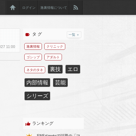
ログイン
激裏情報について
タ グ
一覧 ＋
/
27
11:00
激裏情報
クリニック
ゴシップ
アダルト
裏技
エロ
ネタのタネ
内部情報
芸能
シリーズ
ランキング
SNSやnoteで話題の「マ