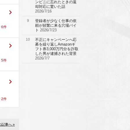
ンビニに忘れたときの返
却対応に驚いた話
2026/7/16
9
登録者が少なく仕事の依
頼が頻繁に来る穴場バイ
！
6
件
ト
2026/7/23
10
不正にキャンペーンへ応
募を繰り返しAmazonギ
フト券3,000万円分を詐取
した男が逮捕された背景
2026/7/7
！
5
件
！
2
件
の記事へ »