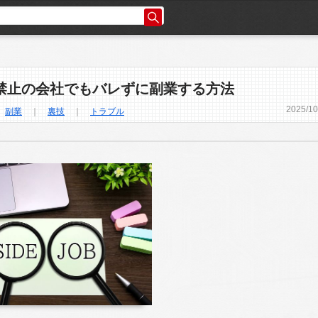
禁止の会社でもバレずに副業する方法
2025
/
10
｜
副業
｜
裏技
｜
トラブル