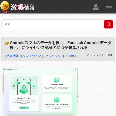
Androidスマホのデータを復元「FoneLab Android データ
復元」にライセンス認証の弱点が発見される
2025
/
12
/
03
13:00
[
激裏情報
] [
ソフトウェア
] [
ハッキング
] [
スマホ
]