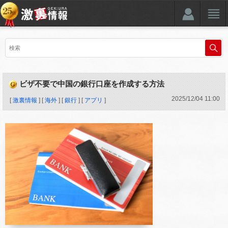
ビザ不要で中国の銀行口座を作成する方法
2025
/
12
/
04
11:00
[
激裏情報
] [
海外
] [
銀行
] [
アプリ
]