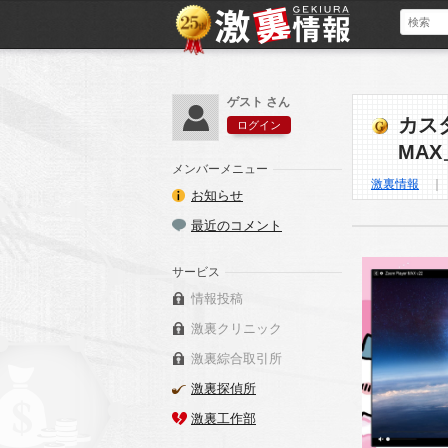
ゲスト さん
カスタ
ログイン
MA
メンバーメニュー
激裏情報
お知らせ
最近のコメント
サービス
情報投稿
激裏クリニック
激裏綜合取引所
激裏探偵所
激裏工作部