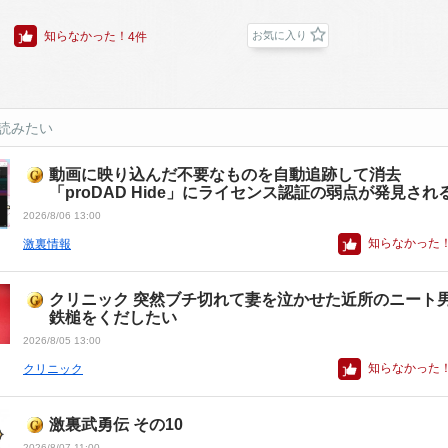
知らなかった！
お気に入り
4件
読みたい
動画に映り込んだ不要なものを自動追跡して消去
「proDAD Hide」にライセンス認証の弱点が発見され
2026/8/06 13:00
知らなかった
激裏情報
クリニック 突然ブチ切れて妻を泣かせた近所のニート
鉄槌をくだしたい
2026/8/05 13:00
知らなかった
クリニック
激裏武勇伝 その10
2026/8/07 11:00