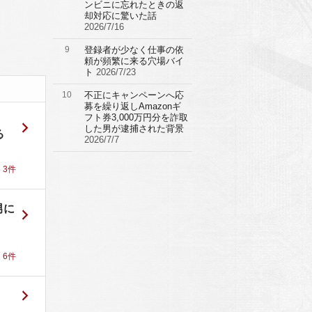
ンビニに忘れたときの返
却対応に驚いた話
2026/7/16
9
登録者が少なく仕事の依
頼が頻繁に来る穴場バイ
ト
2026/7/23
10
不正にキャンペーンへ応
募を繰り返しAmazonギ
フト券3,000万円分を詐取
した男が逮捕された背景
る
2026/7/7
！
3
件
男に
！
6
件