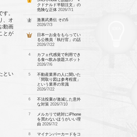
1
クドナルド半額注文」の
危険な正体
2026/7/1
ーです。
り、オ
激裏武勇伝 その5
2
2026/7/3
ぶ動画
ことが
日本一お金をもらってい
3
る公務員「執行官」の話
2026/7/22
4
カフェ代感覚で利用でき
る食べ飲み放題スポット
2026/7/6
れたとい
5
不動産業界の人に聞いた
「間取り図は参考程度」
という業界の常識
2026/7/22
6
不法投棄が激減した意外
な対策
2026/7/10
7
メルカリで絶対にiPhone
を買わないほうがいい理
由
2026/7/2
8
マイナンバーカードをコ