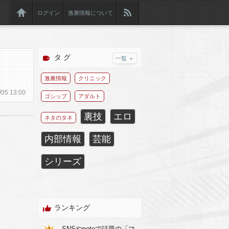
ログイン
激裏情報について
タ グ
一覧 ＋
激裏情報
クリニック
/
05
13:00
ゴシップ
アダルト
裏技
エロ
ネタのタネ
内部情報
芸能
シリーズ
ランキング
SNSやnoteで話題の「マ