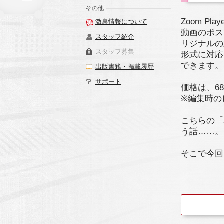
その他
Zoom P
激裏情報について
動画のポス
スタッフ紹介
リジナルの
スタッフ募集
形式に対応
できます。
出版書籍・掲載履歴
サポート
価格は、68
※編集時の
こちらの「Z
う話……。
そこで今回