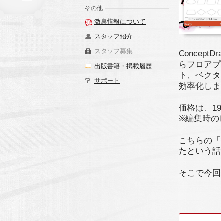
その他
激裏情報について
スタッフ紹介
スタッフ募集
Concep
らフロアプ
出版書籍・掲載履歴
ト、ベクタ
サポート
効率化しま
価格は、19
※編集時の
こちらの「C
たという話
そこで今回