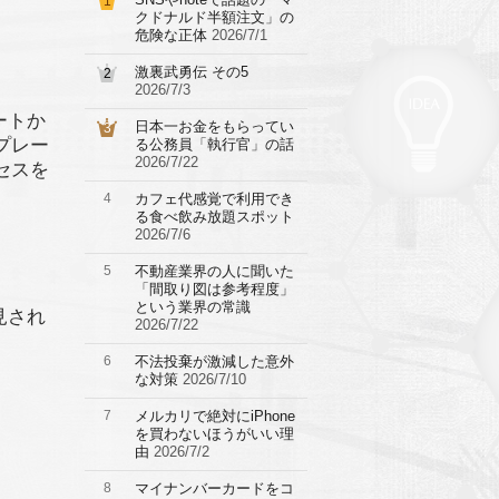
1
クドナルド半額注文」の
危険な正体
2026/7/1
激裏武勇伝 その5
2
2026/7/3
ートか
日本一お金をもらってい
3
プレー
る公務員「執行官」の話
2026/7/22
セスを
4
カフェ代感覚で利用でき
る食べ飲み放題スポット
2026/7/6
5
不動産業界の人に聞いた
「間取り図は参考程度」
という業界の常識
見され
2026/7/22
6
不法投棄が激減した意外
な対策
2026/7/10
7
メルカリで絶対にiPhone
を買わないほうがいい理
由
2026/7/2
8
マイナンバーカードをコ