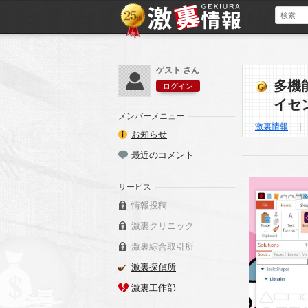
ゲスト さん
多機能
ログイン
イセ
メンバーメニュー
激裏情報
お知らせ
最近のコメント
サービス
情報投稿
激裏クリニック
激裏綜合取引所
激裏探偵所
激裏工作部