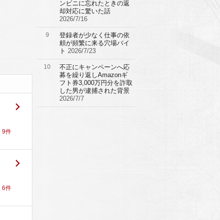
ンビニに忘れたときの返
却対応に驚いた話
2026/7/16
9
登録者が少なく仕事の依
頼が頻繁に来る穴場バイ
ト
2026/7/23
10
不正にキャンペーンへ応
募を繰り返しAmazonギ
フト券3,000万円分を詐取
した男が逮捕された背景
2026/7/7
！
9
件
！
6
件