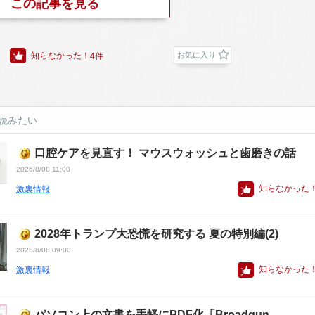
この記事を見る
知らなかった！
お気に入り
4件
読みたい
口腔ケアを見直す！ マウスウォッシュと歯磨きの話
2026/8/08 11:00
知らなかった
激裏情報
2028年トランプ大恐慌を研究する 夏の特別編(2)
2026/8/08 09:00
知らなかった
激裏情報
パソコン上の文書を手軽にPDF化「Broadgun