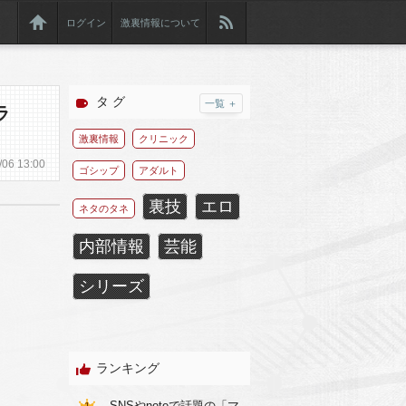
ログイン
激裏情報について
タ グ
一覧 ＋
ラ
激裏情報
クリニック
/
06
13:00
ゴシップ
アダルト
裏技
エロ
ネタのタネ
内部情報
芸能
シリーズ
ランキング
SNSやnoteで話題の「マ