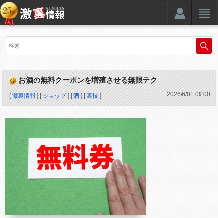
お酒の無料クーポンを増殖させる無限テク
2026
/
6
/
01
09:00
[
激裏情報
] [
ショップ
] [
酒
] [
裏技
]