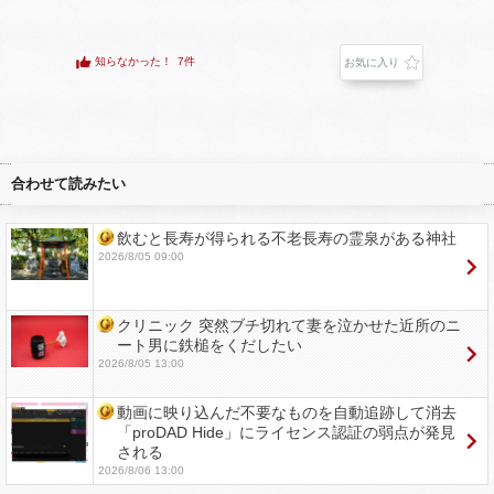
知らなかった！
7件
お気に入り
合わせて読みたい
飲むと長寿が得られる不老長寿の霊泉がある神社
2026/8/05 09:00
クリニック 突然ブチ切れて妻を泣かせた近所のニ
ート男に鉄槌をくだしたい
2026/8/05 13:00
動画に映り込んだ不要なものを自動追跡して消去
「proDAD Hide」にライセンス認証の弱点が発見
される
2026/8/06 13:00