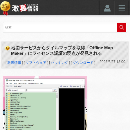
地図サービスからタイルマップを取得「Offline Map
Maker」にライセンス認証の弱点が発見される
2026
/
6
/
27
13:00
[
激裏情報
] [
ソフトウェア
] [
ハッキング
] [
ダウンロード
]