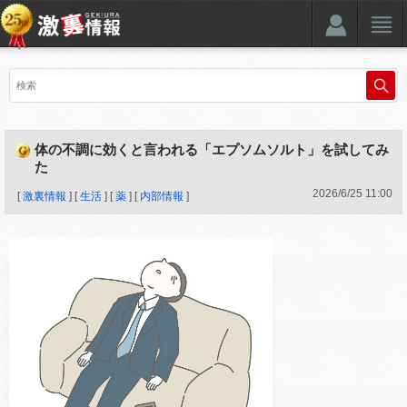
体の不調に効くと言われる「エプソムソルト」を試してみ
た
2026
/
6
/
25
11:00
[
激裏情報
] [
生活
] [
薬
] [
内部情報
]