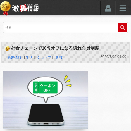
外食チェーンで10％オフになる隠れ会員制度
2026
/
7
/
09
09:00
[
激裏情報
] [
生活
] [
ショップ
] [
裏技
]