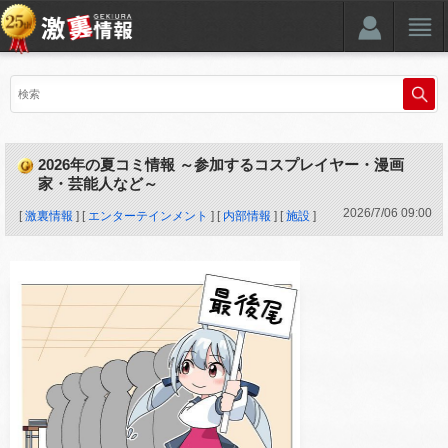
2026年の夏コミ情報 ～参加するコスプレイヤー・漫画
家・芸能人など～
2026
/
7
/
06
09:00
[
激裏情報
] [
エンターテインメント
] [
内部情報
] [
施設
]