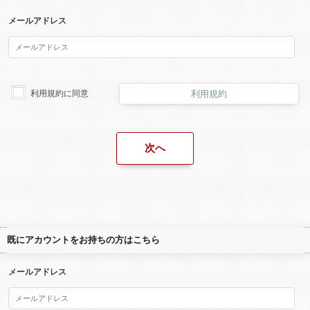
メールアドレス
利用規約に同意
利用規約
既にアカウントをお持ちの方はこちら
メールアドレス