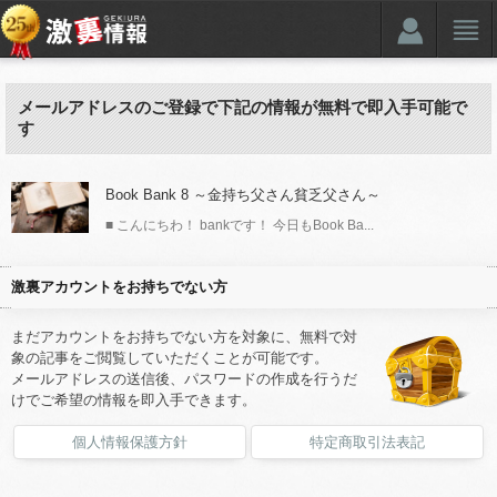
メールアドレスのご登録で下記の情報が無料で即入手可能で
す
Book Bank 8 ～金持ち父さん貧乏父さん～
■ こんにちわ！ bankです！ 今日もBook Ba...
激裏アカウントをお持ちでない方
まだアカウントをお持ちでない方を対象に、無料で対
象の記事をご閲覧していただくことが可能です。
メールアドレスの送信後、パスワードの作成を行うだ
けでご希望の情報を即入手できます。
個人情報保護方針
特定商取引法表記