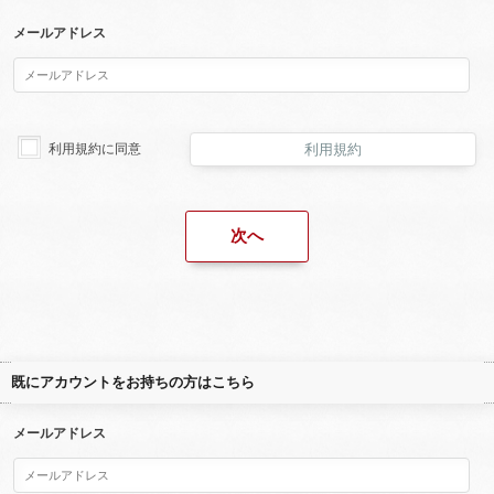
メールアドレス
利用規約に同意
利用規約
既にアカウントをお持ちの方はこちら
メールアドレス