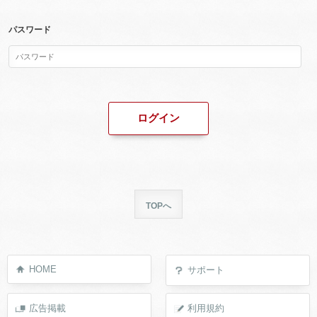
パスワード
TOPへ
HOME
サポート
広告掲載
利用規約