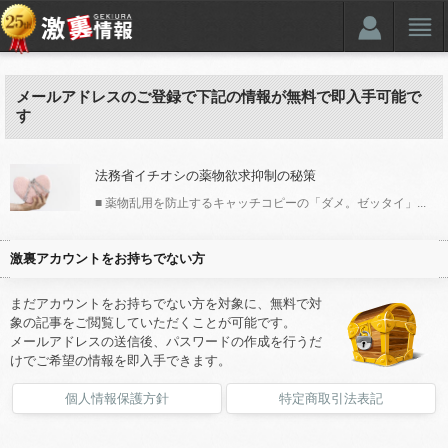
メールアドレスのご登録で下記の情報が無料で即入手可能で
す
法務省イチオシの薬物欲求抑制の秘策
■ 薬物乱用を防止するキャッチコピーの「ダメ。ゼッタイ」...
激裏アカウントをお持ちでない方
まだアカウントをお持ちでない方を対象に、無料で対
象の記事をご閲覧していただくことが可能です。
メールアドレスの送信後、パスワードの作成を行うだ
けでご希望の情報を即入手できます。
個人情報保護方針
特定商取引法表記