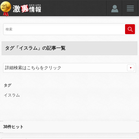
タグ「イスラム」の記事一覧
詳細検索はこちらをクリック
タグ
イスラム
38件ヒット