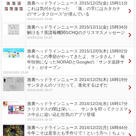
激裏ヘッドラインニュース 2015/12/25(金) 15時11分
これは気付かなかった 「落」の字にはカタカナ
の"サンタクロース"が潜んでいる
2015/12/25 15:08
激裏ヘッドラインニュース 2015/12/11(金) 15時34分
解ける？英諜報機関GCHQのクリスマスメッセージ
2015/12/11 15:32
激裏ヘッドラインニュース 2015/12/03(木) 15時02分
今年もこの季節がやってきたよ、サンタさん！ 毎
年恒例になったNORADとGoogleの「サンタ追跡サ
イト」がオープン
2015/12/03 15:00
激裏ヘッドラインニュース 2014/12/25(木) 16時19分
サンタさんのソリだって、進化するはずだ
2014/12/25 16:17
激裏ヘッドラインニュース 2014/12/24(水) 16時17分
クリスマスの闇は深い...... サンタを狩ってクリスマ
ス中止に追い込む狂気のアプリ登場
2014/12/24 16:15
激裏ヘッドラインニュース 2014/12/22(月) 16時44分
今年こそは是非とも手作りで！という方へ｜ちょっ