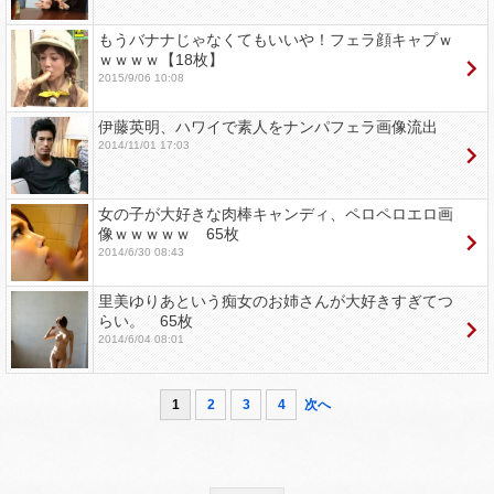
もうバナナじゃなくてもいいや！フェラ顔キャプｗ
ｗｗｗｗ【18枚】
2015/9/06 10:08
伊藤英明、ハワイで素人をナンパフェラ画像流出
2014/11/01 17:03
女の子が大好きな肉棒キャンディ、ペロペロエロ画
像ｗｗｗｗｗ 65枚
2014/6/30 08:43
里美ゆりあという痴女のお姉さんが大好きすぎてつ
らい。 65枚
2014/6/04 08:01
1
2
3
4
次へ