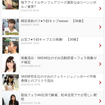
地下アイドルサンフェアリーズ瀬音なゆリベンジポ
ルノ被害?
2016/7/15 08:56
桐谷美鈴のフ●ラ顔キャプwwww 【36枚】
2016/5/27 15:00
お宝フ●ラ顔キャプエロ画像! 【30枚】
2016/5/04 15:00
画像流出・SKE48辻のぞみ活動辞退＝フェラ画像ガ
チ確定
2015/12/08 14:22
SKE研究生辻のぞみのフェラ＋ジュノンボーイ中南
勇輝とのプリクラ流出
2015/11/13 10:54
疑似フェラAV出演で解雇、松本圭世アナが苦しい釈
明
2015/11/07 13:38