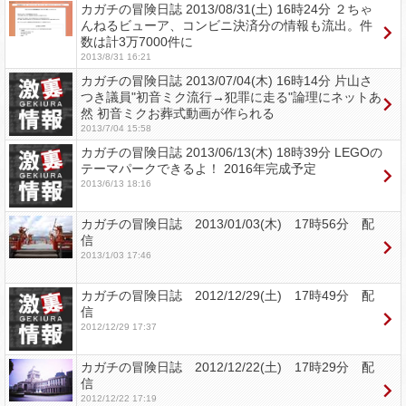
カガチの冒険日誌 2013/08/31(土) 16時24分 ２ちゃ
んねるビューア、コンビニ決済分の情報も流出。件
数は計3万7000件に
2013/8/31 16:21
カガチの冒険日誌 2013/07/04(木) 16時14分 片山さ
つき議員"初音ミク流行→犯罪に走る"論理にネットあ
然 初音ミクお葬式動画が作られる
2013/7/04 15:58
カガチの冒険日誌 2013/06/13(木) 18時39分 LEGOの
テーマパークできるよ！ 2016年完成予定
2013/6/13 18:16
カガチの冒険日誌 2013/01/03(木) 17時56分 配
信
2013/1/03 17:46
カガチの冒険日誌 2012/12/29(土) 17時49分 配
信
2012/12/29 17:37
カガチの冒険日誌 2012/12/22(土) 17時29分 配
信
2012/12/22 17:19