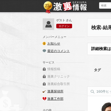
ゲスト さん
ログイン
検索-結
メンバーメニュー
お知らせ
詳細検索は
最近のコメント
サービス
情報投稿
タグ
激裏クリニック
激裏綜合取引所
激裏探偵所
160件ヒ
激裏工作部
その他