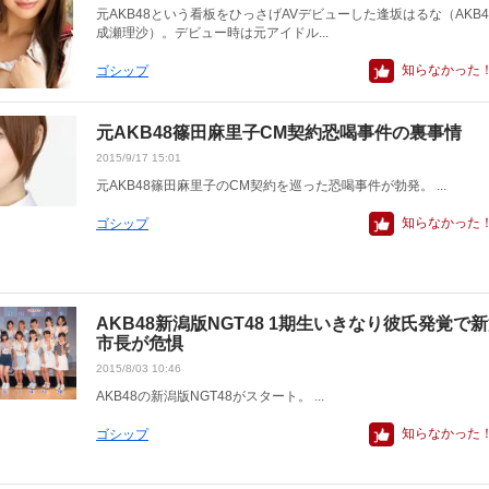
元AKB48という看板をひっさげAVデビューした逢坂はるな（AKB
成瀬理沙）。デビュー時は元アイドル...
知らなかった
ゴシップ
元AKB48篠田麻里子CM契約恐喝事件の裏事情
2015/9/17 15:01
元AKB48篠田麻里子のCM契約を巡った恐喝事件が勃発。 ...
知らなかった
ゴシップ
AKB48新潟版NGT48 1期生いきなり彼氏発覚で
市長が危惧
2015/8/03 10:46
AKB48の新潟版NGT48がスタート。 ...
知らなかった
ゴシップ