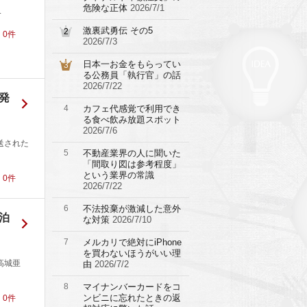
危険な正体
2026/7/1
.
激裏武勇伝 その5
2
！
0
件
2026/7/3
日本一お金をもらってい
3
る公務員「執行官」の話
2026/7/22
発
4
カフェ代感覚で利用でき
る食べ飲み放題スポット
2026/7/6
送された
5
不動産業界の人に聞いた
「間取り図は参考程度」
という業界の常識
！
0
件
2026/7/22
6
不法投棄が激減した意外
泊
な対策
2026/7/10
7
メルカリで絶対にiPhone
を買わないほうがいい理
高城亜
由
2026/7/2
8
マイナンバーカードをコ
ンビニに忘れたときの返
！
0
件