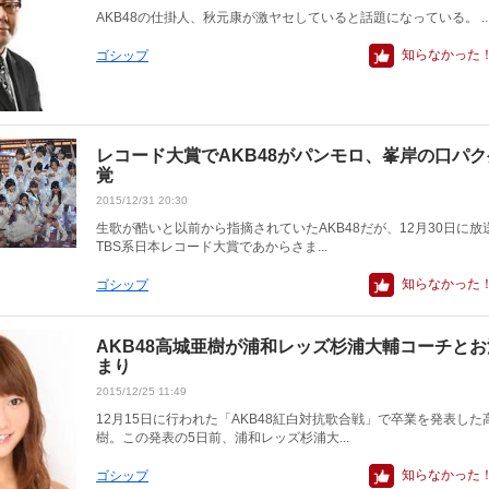
AKB48の仕掛人、秋元康が激ヤセしていると話題になっている。 ..
知らなかった
ゴシップ
レコード大賞でAKB48がパンモロ、峯岸の口パク
覚
2015/12/31 20:30
生歌が酷いと以前から指摘されていたAKB48だが、12月30日に放
TBS系日本レコード大賞であからさま...
知らなかった
ゴシップ
AKB48高城亜樹が浦和レッズ杉浦大輔コーチとお
まり
2015/12/25 11:49
12月15日に行われた「AKB48紅白対抗歌合戦」で卒業を発表した
樹。この発表の5日前、浦和レッズ杉浦大...
知らなかった
ゴシップ