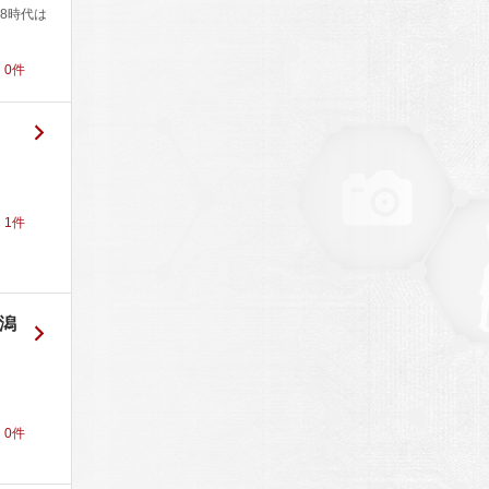
48時代は
！
0
件
！
1
件
新潟
！
0
件