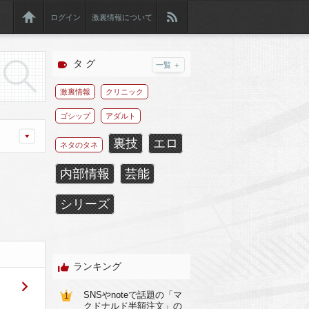
ログイン
激裏情報について
タ グ
一覧 ＋
激裏情報
クリニック
ゴシップ
アダルト
裏技
エロ
ネタのタネ
内部情報
芸能
シリーズ
ランキング
SNSやnoteで話題の「マ
1
クドナルド半額注文」の