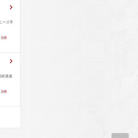
ニーズ手
！
0
件
票経過速
！
0
件