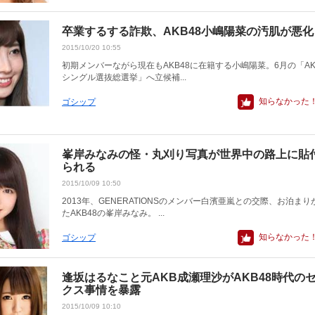
卒業するする詐欺、AKB48小嶋陽菜の汚肌が悪化
2015/10/20 10:55
初期メンバーながら現在もAKB48に在籍する小嶋陽菜。6月の「AKB48
シングル選抜総選挙」へ立候補...
知らなかった
ゴシップ
峯岸みなみの怪・丸刈り写真が世界中の路上に貼
られる
2015/10/09 10:50
2013年、GENERATIONSのメンバー白濱亜嵐との交際、お泊ま
たAKB48の峯岸みなみ。 ...
知らなかった
ゴシップ
逢坂はるなこと元AKB成瀬理沙がAKB48時代の
クス事情を暴露
2015/10/09 10:10