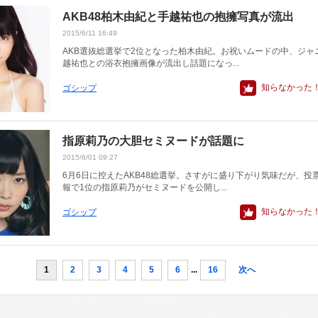
AKB48柏木由紀と手越祐也の抱擁写真が流出
2015/6/11 16:49
AKB選抜総選挙で2位となった柏木由紀。お祝いムードの中、ジャ
越祐也との浴衣抱擁画像が流出し話題になっ...
知らなかった
ゴシップ
指原莉乃の大胆セミヌードが話題に
2015/6/01 09:27
6月6日に控えたAKB48総選挙。さすがに盛り下がり気味だが、投
報で1位の指原莉乃がセミヌードを公開し...
知らなかった
ゴシップ
1
2
3
4
5
6
...
16
次へ