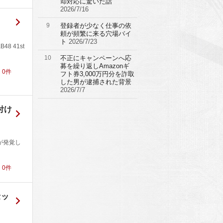
却対応に驚いた話
2026/7/16
9
登録者が少なく仕事の依
頼が頻繁に来る穴場バイ
ト
2026/7/23
 41st
10
不正にキャンペーンへ応
募を繰り返しAmazonギ
！
0
件
フト券3,000万円分を詐取
した男が逮捕された背景
2026/7/7
付け
りが発覚し
！
0
件
セッ