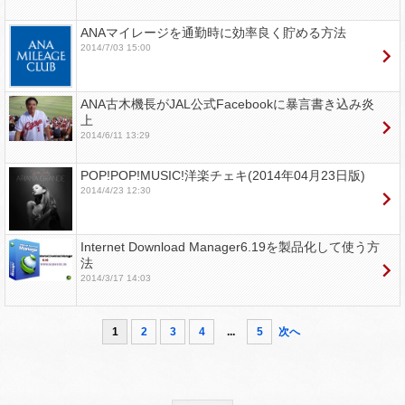
ANAマイレージを通勤時に効率良く貯める方法
2014/7/03 15:00
ANA古木機長がJAL公式Facebookに暴言書き込み炎
上
2014/6/11 13:29
POP!POP!MUSIC!洋楽チェキ(2014年04月23日版)
2014/4/23 12:30
Internet Download Manager6.19を製品化して使う方
法
2014/3/17 14:03
1
2
3
4
...
5
次へ