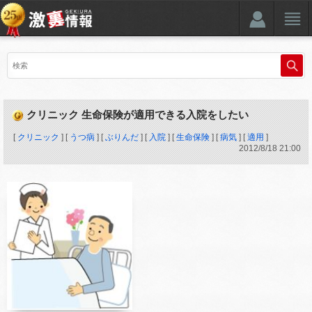
クリニック 生命保険が適用できる入院をしたい
[
クリニック
] [
うつ病
] [
ぶりんだ
] [
入院
] [
生命保険
] [
病気
] [
適用
]
2012
/
8
/
18
21:00