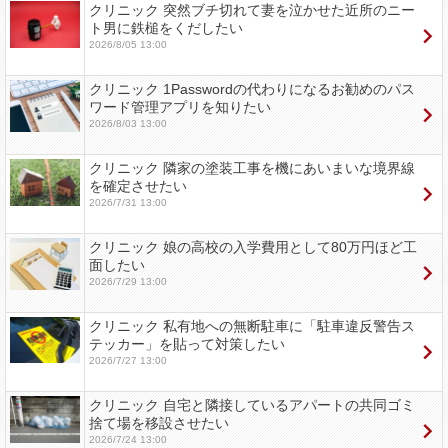
クリニック 突然ブチ切れて妻を泣かせた近所のニー
ト男に鉄槌をくだしたい
2026/8/05 13:00
クリニック 1Passwordの代わりになるお勧めのパス
ワード管理アプリを知りたい
2026/8/03 13:00
クリニック 隣家の塗装工事を機にあいまいな境界線
を確定させたい
2026/7/31 13:00
クリニック 娘の高校の入学費用として80万円ほど工
面したい
2026/7/29 13:00
クリニック 私有地への無断駐車に「駐車違反警告ス
テッカー」を貼って対策したい
2026/7/27 13:00
クリニック 自宅と隣接しているアパートの共同ゴミ
捨て場を移設させたい
2026/7/24 13:00