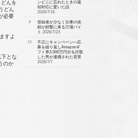
うどんを
ンビニに忘れたときの返
却対応に驚いた話
うどん
2026/7/16
用が必要
9
登録者が少なく仕事の依
頼が頻繁に来る穴場バイ
ト
2026/7/23
ますよ
10
不正にキャンペーンへ応
募を繰り返しAmazonギ
フト券3,000万円分を詐取
以下とな
した男が逮捕された背景
2026/7/7
うのか