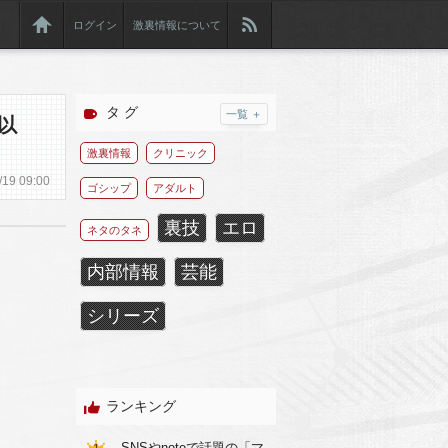
ログイン
激裏情報について
タ グ
一覧 ＋
以
激裏情報
クリニック
/
19
09:00
ゴシップ
アダルト
裏技
エロ
ネタのタネ
内部情報
芸能
シリーズ
ランキング
SNSやnoteで話題の「マ