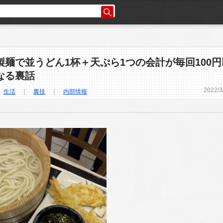
製麺で並うどん1杯＋天ぷら1つの会計が毎回100円
なる裏話
2022
/
3
｜
生活
｜
裏技
｜
内部情報