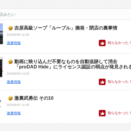
読みたい
吉原高級ソープ「ルーブル」摘発・閉店の裏事情
2026/8/05 11:00
知らなかった
激裏情報
動画に映り込んだ不要なものを自動追跡して消去
「proDAD Hide」にライセンス認証の弱点が発見され
2026/8/06 13:00
知らなかった
激裏情報
激裏武勇伝 その10
2026/8/07 11:00
知らなかった
激裏情報