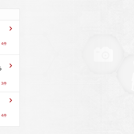
！
4
件
る
！
3
件
！
4
件