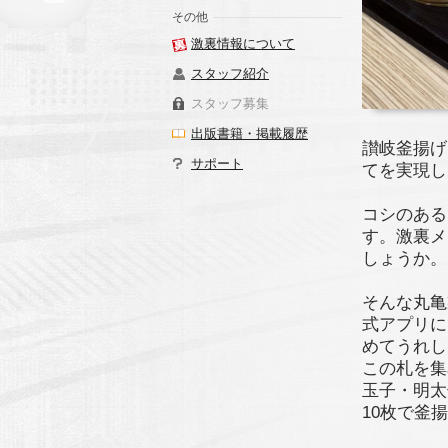
その他
激裏情報について
スタッフ紹介
スタッフ募集
出版書籍・掲載履歴
讃岐釜揚げ
サポート
てを実現し
コシのある
す。激裏メ
しょうか。
そんな丸亀
式アプリに
めてうれし
この札を集
玉子・明太
10枚で釜