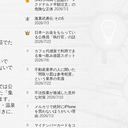
1
クドナルド半額注文」の
危険な正体
2026/7/1
激裏武勇伝 その5
2
2026/7/3
日本一お金をもらってい
3
る公務員「執行官」の話
2026/7/22
茹でた
4
カフェ代感覚で利用でき
る食べ飲み放題スポット
2026/7/6
いで
ないで
5
不動産業界の人に聞いた
「間取り図は参考程度」
という業界の常識
2026/7/22
では公
た「集
6
不法投棄が激減した意外
な対策
2026/7/10
ます。
ろ・温泉
7
メルカリで絶対にiPhone
引きに、
を買わないほうがいい理
由
2026/7/2
8
マイナンバーカードをコ