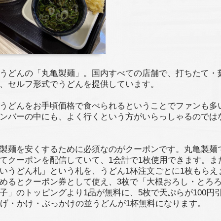
うどんの「丸亀製麺」。国内すべての店舗で、打ちたて・
、セルフ形式でうどんを提供しています。
うどんをお手頃価格で食べられるということでファンも多
ンバーの中にも、よく行くという方がいらっしゃるのでは
製麺を安くするために必須なのがクーポンです。丸亀製麺
てクーポンを配信していて、1会計で1枚使用できます。ま
いうどん札」という札を、うどん1杯注文ごとに1枚もらえ
めるとクーポン券として使え、3枚で「大根おろし・とろ
子」のトッピングより1品が無料に、5枚で天ぷらが100円
揚げ・かけ・ぶっかけの並うどんが1杯無料になります。