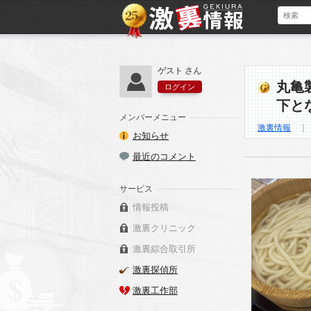
ゲスト さん
丸亀
ログイン
下と
メンバーメニュー
激裏情報
お知らせ
最近のコメント
サービス
情報投稿
激裏クリニック
激裏綜合取引所
激裏探偵所
激裏工作部