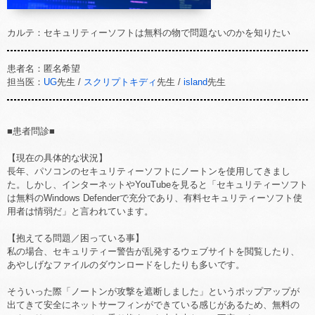
カルテ：セキュリティーソフトは無料の物で問題ないのかを知りたい
患者名：匿名希望
担当医：
UG
先生 /
スクリプトキディ
先生 /
island
先生
■患者問診■
【現在の具体的な状況】
長年、パソコンのセキュリティーソフトにノートンを使用してきまし
た。しかし、インターネットやYouTubeを見ると「セキュリティーソフト
は無料のWindows Defenderで充分であり、有料セキュリティーソフト使
用者は情弱だ」と言われています。
【抱えてる問題／困っている事】
私の場合、セキュリティー警告が乱発するウェブサイトを閲覧したり、
あやしげなファイルのダウンロードをしたりも多いです。
そういった際「ノートンが攻撃を遮断しました」というポップアップが
出てきて安全にネットサーフィンができている感じがあるため、無料の