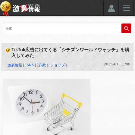
TikTok広告に出てくる「シチズンワールドウォッチ」を購
入してみた
2025
/
4
/
11
11:00
[
激裏情報
] [
SNS
] [
詐欺
] [
ショップ
]