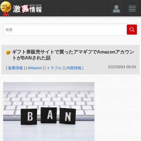
ギフト券販売サイトで買ったアマギフでAmazonアカウン
トがBANされた話
2025
/
9
/
04
09:00
[
激裏情報
] [
Amazon
] [
トラブル
] [
内部情報
]