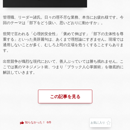
管理職、リーダー諸氏。日々の理不尽な業務、本当にお疲れ様です。今
回のテーマは「部下をどう扱い、思いどおりに動かすか」。
世間で言われる「心理的安全性」「褒めて伸ばす」「部下の主体性を尊
重する」といった美辞麗句は、あくまで理想論にすぎません。現場では
通用しないことが多く、むしろ上司の立場を危うくすることすらありま
す。
出世競争が熾烈な現代において、善人ぶっていては勝ち残れません。こ
こでは裏のマネジメント術、つまり「ブラック人心掌握術」を徹底的に
解説していきます。
この記事を見る
知らなかった！
6件
お気に入り