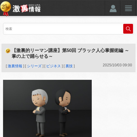
【激裏的リーマン講座】第50回 ブラック人心掌握術編 ～
掌の上で踊らせる～
2025
/
10
/
03
09:00
[
激裏情報
] [
シリーズ
] [
ビジネス
] [
裏技
]