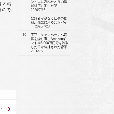
ンビニに忘れたときの返
する精
却対応に驚いた話
うので
2026/7/16
9
登録者が少なく仕事の依
頼が頻繁に来る穴場バイ
ト
2026/7/23
10
不正にキャンペーンへ応
募を繰り返しAmazonギ
フト券3,000万円分を詐取
した男が逮捕された背景
2026/7/7
r」