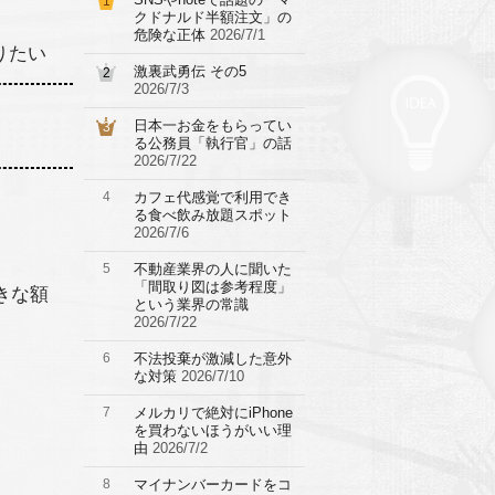
1
クドナルド半額注文」の
危険な正体
2026/7/1
りたい
激裏武勇伝 その5
2
2026/7/3
日本一お金をもらってい
3
る公務員「執行官」の話
2026/7/22
4
カフェ代感覚で利用でき
る食べ飲み放題スポット
2026/7/6
5
不動産業界の人に聞いた
「間取り図は参考程度」
きな額
という業界の常識
2026/7/22
6
不法投棄が激減した意外
な対策
2026/7/10
7
メルカリで絶対にiPhone
を買わないほうがいい理
由
2026/7/2
8
マイナンバーカードをコ