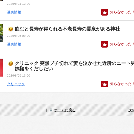
2026/8/04 13:00
知らなかった
激裏情報
飲むと長寿が得られる不老長寿の霊泉がある神社
2026/8/05 09:00
知らなかった
激裏情報
クリニック 突然ブチ切れて妻を泣かせた近所のニート
鉄槌をくだしたい
2026/8/05 13:00
知らなかった
クリニック
｜
ホームに戻る
｜
次