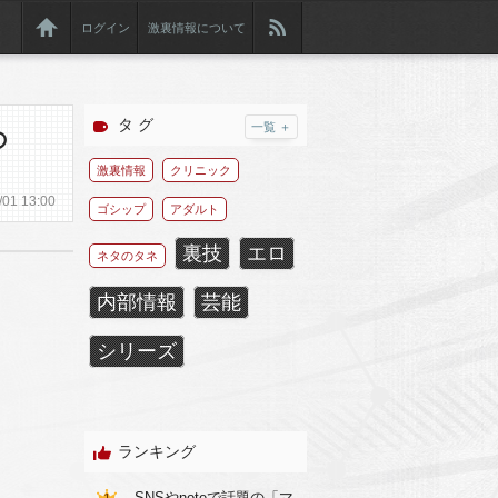
ログイン
激裏情報について
タ グ
一覧 ＋
の
激裏情報
クリニック
/
01
13:00
ゴシップ
アダルト
裏技
エロ
ネタのタネ
内部情報
芸能
シリーズ
ランキング
SNSやnoteで話題の「マ