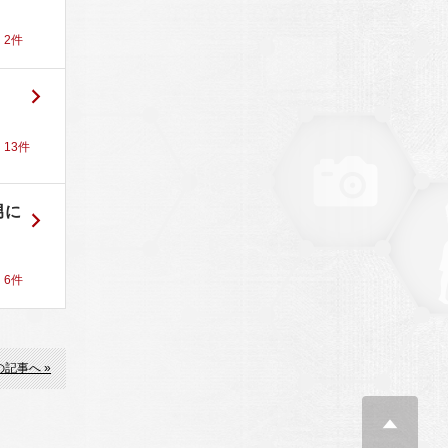
！
2
件
！
13
件
男に
！
6
件
の記事へ »