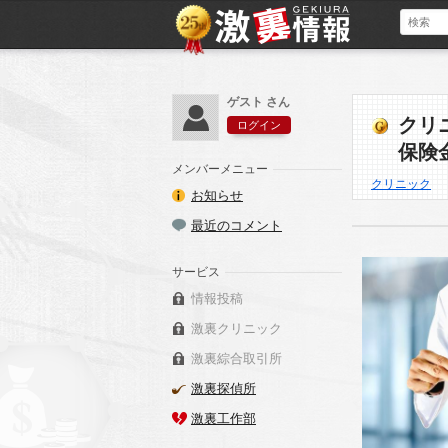
ゲスト さん
クリ
ログイン
保険
メンバーメニュー
クリニック
お知らせ
最近のコメント
サービス
情報投稿
激裏クリニック
激裏綜合取引所
激裏探偵所
激裏工作部