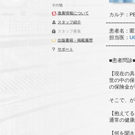
その他
激裏情報について
カルテ：P
スタッフ紹介
患者名：匿
スタッフ募集
担当医：
U
出版書籍・掲載履歴
サポート
■患者問診
【現在の具
世の中の保
の保険金が
そこで、が
【抱えてる
通常の健康
【何を聞き