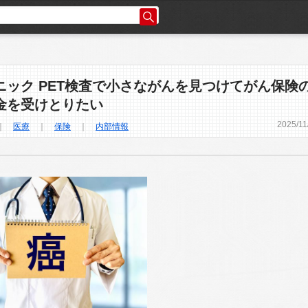
ニック PET検査で小さながんを見つけてがん保険
金を受けとりたい
2025
/
11
｜
医療
｜
保険
｜
内部情報