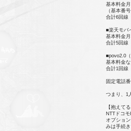
基本料金月
（基本番号
合計6回線
■楽天モバ
基本料金月額
合計5回線
■povo2
基本料金な
合計1回線
固定電話番
つまり、1
【抱えてる
NTTドコ
オプション
みは手続き