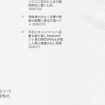
ンビニに忘れたときの返
却対応に驚いた話
2026/7/16
9
登録者が少なく仕事の依
頼が頻繁に来る穴場バイ
ト
2026/7/23
10
不正にキャンペーンへ応
募を繰り返しAmazonギ
フト券3,000万円分を詐取
した男が逮捕された背景
2026/7/7
。
ーという
番号の