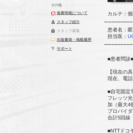
その他
激裏情報について
カルテ：個
スタッフ紹介
患者名：匿
スタッフ募集
担当医：
U
出版書籍・掲載履歴
サポート
■患者問診
【現在の具
現在、電話
■自宅固定
フレッツ光
加（最大4
プロバイダ
合計5回線
■NTTドコ