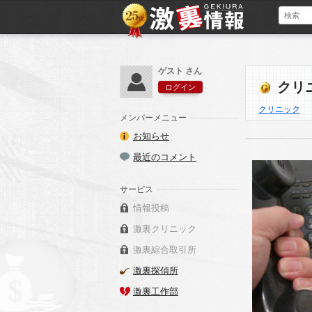
ゲスト さん
クリ
ログイン
クリニック
メンバーメニュー
お知らせ
最近のコメント
サービス
情報投稿
激裏クリニック
激裏綜合取引所
激裏探偵所
激裏工作部