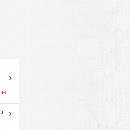
！
4
件
r」