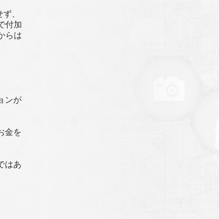
せず、
で付加
からは
ョンが
お金を
ではあ