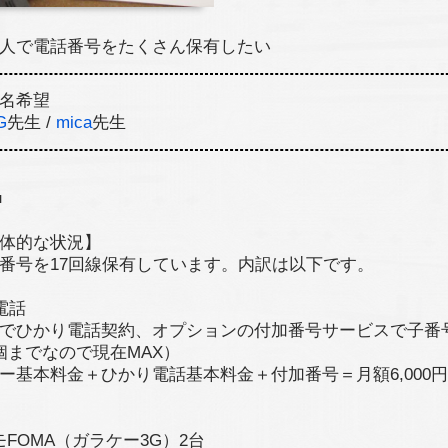
人で電話番号をたくさん保有したい
名希望
G
先生 /
mica
先生
■
体的な状況】
番号を17回線保有しています。内訳は以下です。
電話
でひかり電話契約、オプションの付加番号サービスで子番
個までなので現在MAX）
ー基本料金＋ひかり電話基本料金＋付加番号＝月額6,000
モFOMA（ガラケー3G）2台