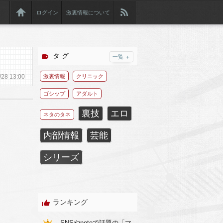
ログイン
激裏情報について
タ グ
一覧 ＋
/
28
13:00
激裏情報
クリニック
ゴシップ
アダルト
裏技
エロ
ネタのタネ
内部情報
芸能
シリーズ
ランキング
SNSやnoteで話題の「マ