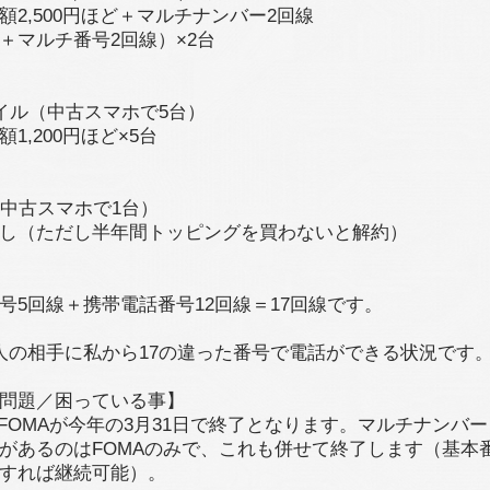
額2,500円ほど＋マルチナンバー2回線
＋マルチ番号2回線）×2台
イル（中古スマホで5台）
1,200円ほど×5台
.0（中古スマホで1台）
し（ただし半年間トッピングを買わないと解約）
号5回線＋携帯電話番号12回線＝17回線です。
人の相手に私から17の違った番号で電話ができる状況です
問題／困っている事】
モFOMAが今年の3月31日で終了となります。マルチナンバ
があるのはFOMAのみで、これも併せて終了します（基本
すれば継続可能）。