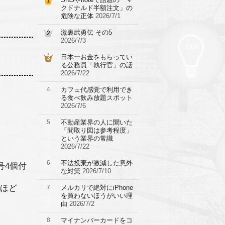
1
クドナルド半額注文」の
危険な正体
2026/7/1
激裏武勇伝 その5
2
2026/7/3
日本一お金をもらってい
3
る公務員「執行官」の話
2026/7/22
4
カフェ代感覚で利用でき
る食べ飲み放題スポット
2026/7/6
5
不動産業界の人に聞いた
「間取り図は参考程度」
という業界の常識
2026/7/22
6
不法投棄が激減した意外
号4個付
な対策
2026/7/10
円ほど
7
メルカリで絶対にiPhone
を買わないほうがいい理
由
2026/7/2
8
マイナンバーカードをコ