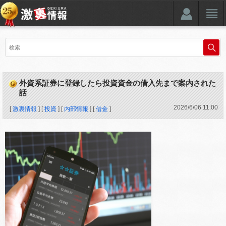
外資系証券に登録したら投資資金の借入先まで案内された
話
2026
/
6
/
06
11:00
[
激裏情報
] [
投資
] [
内部情報
] [
借金
]