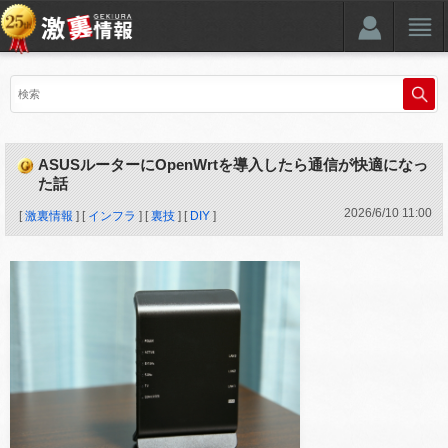
ASUSルーターにOpenWrtを導入したら通信が快適になっ
た話
2026
/
6
/
10
11:00
[
激裏情報
] [
インフラ
] [
裏技
] [
DIY
]