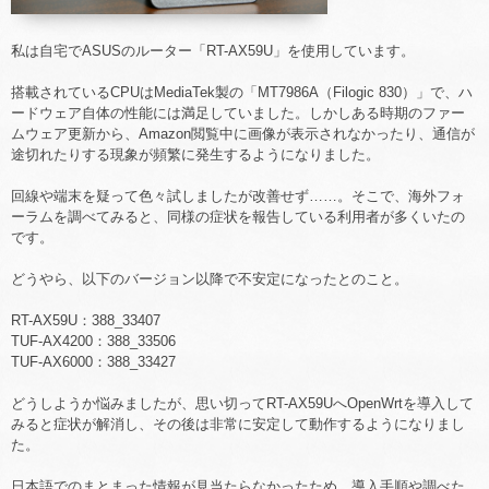
私は自宅でASUSのルーター「RT-AX59U」を使用しています。
搭載されているCPUはMediaTek製の「MT7986A（Filogic 830）」で、ハ
ードウェア自体の性能には満足していました。しかしある時期のファー
ムウェア更新から、Amazon閲覧中に画像が表示されなかったり、通信が
途切れたりする現象が頻繁に発生するようになりました。
回線や端末を疑って色々試しましたが改善せず……。そこで、海外フォ
ーラムを調べてみると、同様の症状を報告している利用者が多くいたの
です。
どうやら、以下のバージョン以降で不安定になったとのこと。
RT-AX59U：388_33407
TUF-AX4200：388_33506
TUF-AX6000：388_33427
どうしようか悩みましたが、思い切ってRT-AX59UへOpenWrtを導入して
みると症状が解消し、その後は非常に安定して動作するようになりまし
た。
日本語でのまとまった情報が見当たらなかったため、導入手順や調べた