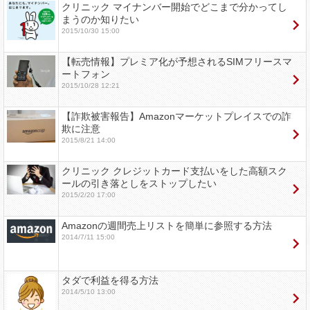
クリニック マイナンバー開始でどこまで分かってし
まうのか知りたい
2015/10/30 15:00
【転売情報】プレミア化が予想されるSIMフリースマ
ートフォン
2015/10/28 12:21
【詐欺被害報告】Amazonマーケットプレイスでの詐
欺に注意
2015/8/21 14:00
クリニック クレジットカード支払いをした高額スク
ールの引き落としをストップしたい
2015/2/20 17:00
Amazonの週間売上リストを簡単に参照する方法
2014/7/11 15:00
タダで利益を得る方法
2014/5/10 13:00