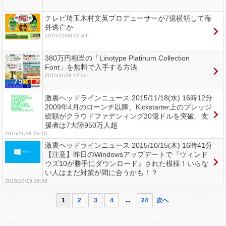
テレビ埼玉木村文英プロデューサーが7億横領して海
外逃亡か
2015/12/03 09:49
380万円相当の「Linotype Platinum Collection
Font」を無料で入手する方法
2015/11/28 12:00
激裏ヘッドラインニュース 2015/11/18(水) 16時12分
2009年4月のローンチ以降、Kickstarter上のプレッジ
総額がクラウドファデンィング20億ドルを突破、支
援者は7大陸950万人超
2015/11/18 16:10
激裏ヘッドラインニュース 2015/10/15(木) 16時41分
【注意】昨日のWindowsアップデートで『ウィンド
ウズ10が勝手にダウンロード』された模様！いらな
い人はまだ対策が間に合うかも！？
2015/10/15 16:38
1
2
3
4
...
24
次へ