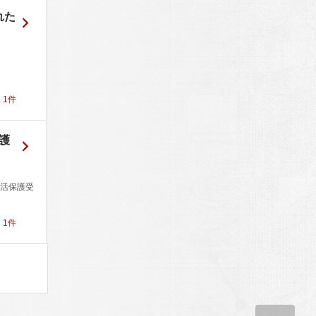
れた
名
！
1
件
護
活保護受
！
1
件