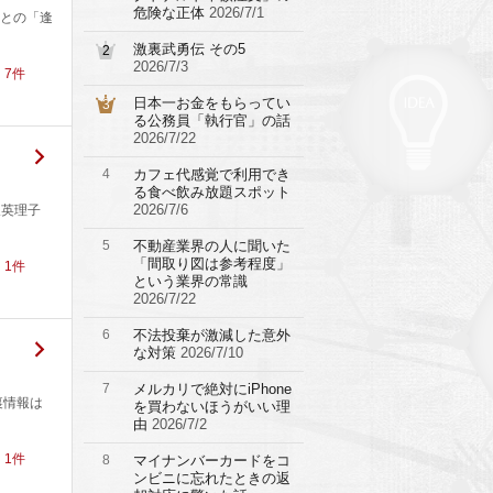
危険な正体
2026/7/1
との「逢
激裏武勇伝 その5
2
2026/7/3
！
7
件
日本一お金をもらってい
3
る公務員「執行官」の話
2026/7/22
4
カフェ代感覚で利用でき
る食べ飲み放題スポット
2026/7/6
坂英理子
5
不動産業界の人に聞いた
「間取り図は参考程度」
！
1
件
という業界の常識
2026/7/22
6
不法投棄が激減した意外
な対策
2026/7/10
7
メルカリで絶対にiPhone
裏情報は
を買わないほうがいい理
由
2026/7/2
！
1
件
8
マイナンバーカードをコ
ンビニに忘れたときの返