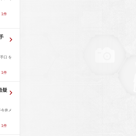
！
1
件
手
手口 を
！
1
件
給疑
手今井メ
！
1
件