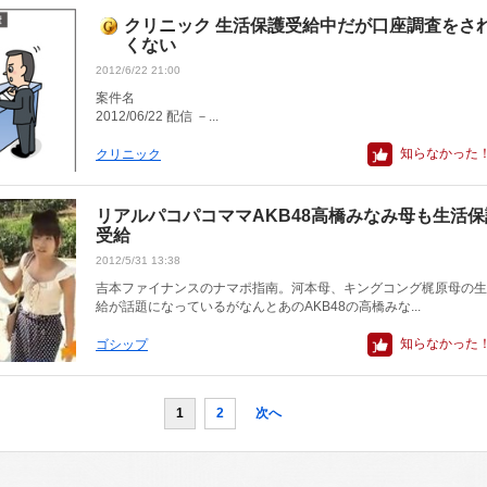
クリニック 生活保護受給中だが口座調査をさ
くない
2012/6/22 21:00
案件
2012/06/22 配信 －...
知らなかった
クリニック
リアルパコパコママAKB48高橋みなみ母も生活保
受給
2012/5/31 13:38
吉本ファイナンスのナマポ指南。河本母、キングコング梶原母の生
給が話題になっているがなんとあのAKB48の高橋みな...
知らなかった
ゴシップ
1
2
次へ