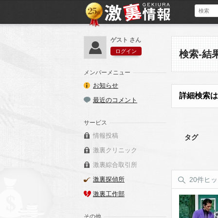
ゲスト さん
ログイン
検索-結
メンバーメニュー
お知らせ
詳細検索は
最近のコメント
サービス
情報投稿
タグ
激裏クリニック
激裏綜合取引所
激裏探偵所
20件ヒ
激裏工作部
その他