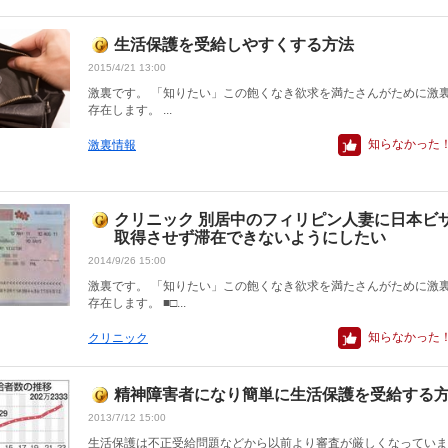
生活保護を受給しやすくする方法
2015/4/21 13:00
激裏です。 「知りたい」この飽くなき欲求を満たさんがために激
存在します。 ...
知らなかった
激裏情報
クリニック 別居中のフィリピン人妻に日本ビ
取得させず滞在できないようにしたい
2014/9/26 15:00
激裏です。 「知りたい」この飽くなき欲求を満たさんがために激
存在します。 ■□...
知らなかった
クリニック
精神障害者になり簡単に生活保護を受給する
2013/7/12 15:00
生活保護は不正受給問題などから以前より審査が厳しくなっていま