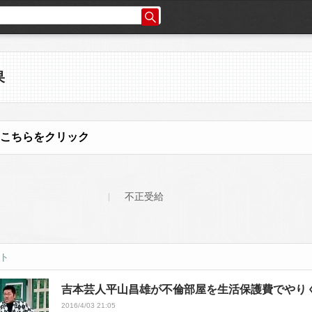
果
こちらをクリック
不正受給
ット
吉本芸人平山昌雄が不倫部屋を生活保護費でやり
2016/4/03 21:05