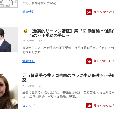
こで、精神障害者に認定...
知らなかった
激裏情報
【激裏的リーマン講座】第13回 勤務編 〜通勤
当の不正受給の手口〜
2013/7/02 14:00
虚偽申告による各種手当の不正受給、今回は通勤手当に注目しての
お送りします。 ...
知らなかった
激裏情報
元五輪選手今井メロ告白のウラに生活保護不正受
惑
2012/9/18 10:42
過去に激裏でも取り上げた、現役生活保護・自称芸能人 元五輪選
ロ。 二度の離婚、デリヘル勤務、児童...
知らなかった
ゴシップ