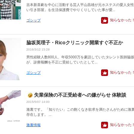
吉本新喜劇を中心に活動する芸人平山昌雄が元ホステスの愛人女性
い引き部屋」を生活保護費でやりくりしていた事が愛...
知らなかった
ゴシップ
脇坂英理子・Ricoクリニック開業すぐ不正か
2016/3/12 15:28
男性経験人数800人、年収5000万を豪語していたタレント医師脇
が、診療報酬を不正に受給していたとして...
知らなかった
ゴシップ
失業保険の不正受給者への嫌がらせ 体験談
2015/5/07 14:00
激裏です。 「知りたい」この飽くなき欲求を満たさんがために激
存在します。 ...
知らなかった
激裏情報