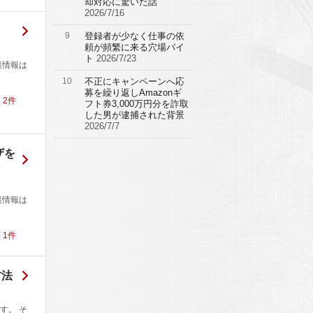
却対応に驚いた話
2026/7/16
9
登録者が少なく仕事の依
頼が頻繁に来る穴場バイ
ト
2026/7/23
裏情報は
10
不正にキャンペーンへ応
募を繰り返しAmazonギ
！
2
件
フト券3,000万円分を詐取
した男が逮捕された背景
2026/7/7
ザを
裏情報は
！
1
件
方法
す。 そ