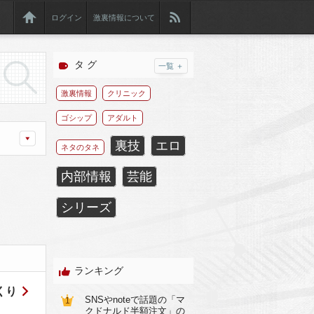
ログイン
激裏情報について
タ グ
一覧 ＋
激裏情報
クリニック
ゴシップ
アダルト
裏技
エロ
ネタのタネ
内部情報
芸能
シリーズ
ランキング
くり
SNSやnoteで話題の「マ
1
クドナルド半額注文」の