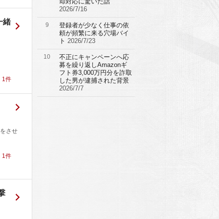
却対応に驚いた話
2026/7/16
一緒
9
登録者が少なく仕事の依
頼が頻繁に来る穴場バイ
ト
2026/7/23
名
10
不正にキャンペーンへ応
募を繰り返しAmazonギ
フト券3,000万円分を詐取
！
1
件
した男が逮捕された背景
2026/7/7
をさせ
！
1
件
撃