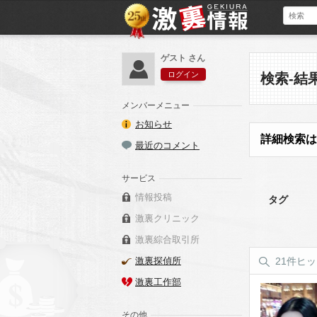
ゲスト さん
ログイン
検索-結
メンバーメニュー
お知らせ
詳細検索は
最近のコメント
サービス
情報投稿
タグ
激裏クリニック
激裏綜合取引所
激裏探偵所
21件ヒ
激裏工作部
その他