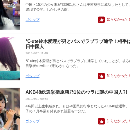
中国・15才の少女李&#33981;熙さんは美容整形に成功したとし
SNSで公開。しかしその顔...
知らなかった
ゴシップ
℃-ute鈴木愛理が男とバスでラブラブ通学！相手
日中国人
2013/6/25 11:48
℃-ute鈴木愛理が男とバスでラブラブに通学していたことが、後ろ
目撃者のtwitterで明らかになった。 ...
知らなかった
ゴシップ
AKB48総選挙指原莉乃1位のウラに謎の中国人?!
2013/6/10 09:58
4時間以上生中継され、もはや国民的行事となったAKB48総選挙。
子の７月卒業も発表され話題も十分だ。 ...
知らなかった
ゴシップ