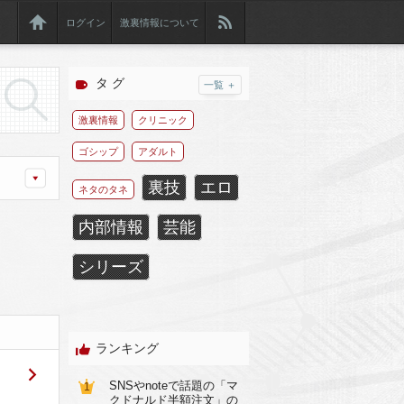
ログイン
激裏情報について
タ グ
一覧 ＋
激裏情報
クリニック
ゴシップ
アダルト
裏技
エロ
ネタのタネ
内部情報
芸能
シリーズ
ランキング
SNSやnoteで話題の「マ
1
クドナルド半額注文」の