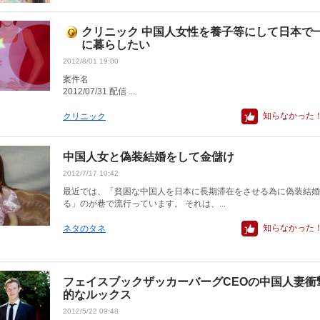
クリニック 中国人女性を養子等にして日本で
に暮らしたい
2012/8/01 19:00
案件
2012/07/31 配信 ...
知らなかった
クリニック
中国人女と偽装結婚をして金儲け
2012/7/17 10:42
最近では、「貧困な中国人を日本に長期滞在をさせる為に偽装結婚
る」のが巷で流行っています。 それは、...
知らなかった
ネタのタネ
フェイスブックザッカーバーグCEOの中国人妻衝
的なルックス
2012/5/22 09:48