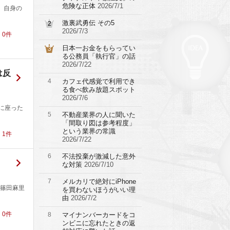
危険な正体
2026/7/1
て、自身の
激裏武勇伝 その5
2
2026/7/3
！
0
件
日本一お金をもらってい
3
る公務員「執行官」の話
2026/7/22
は反
4
カフェ代感覚で利用でき
る食べ飲み放題スポット
2026/7/6
に座った
5
不動産業界の人に聞いた
「間取り図は参考程度」
という業界の常識
！
1
件
2026/7/22
6
不法投棄が激減した意外
な対策
2026/7/10
7
メルカリで絶対にiPhone
 篠田麻里
を買わないほうがいい理
由
2026/7/2
！
0
件
8
マイナンバーカードをコ
ンビニに忘れたときの返