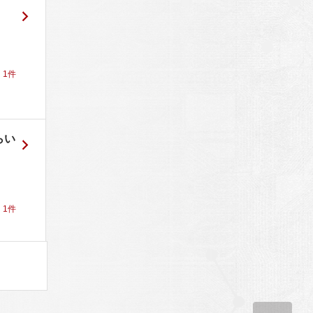
！
1
件
らい
！
1
件