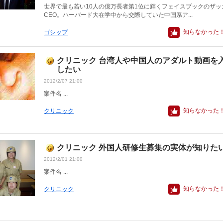
世界で最も若い10人の億万長者第1位に輝くフェイスブックのザッ
CEO。ハーバード大在学中から交際していた中国系ア...
知らなかった
ゴシップ
クリニック 台湾人や中国人のアダルト動画を
したい
2012/2/07 21:00
案件名 ...
知らなかった
クリニック
クリニック 外国人研修生募集の実体が知りた
2012/2/01 21:00
案件名 ...
知らなかった
クリニック