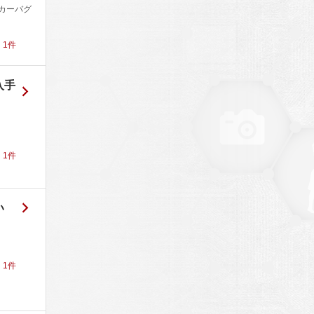
カーバグ
！
1
件
入手
！
1
件
い
！
1
件