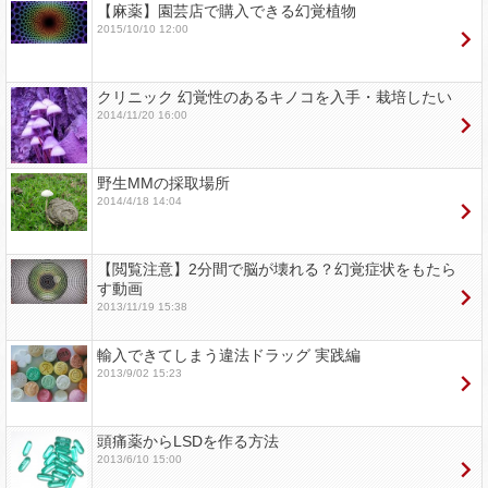
【麻薬】園芸店で購入できる幻覚植物
2015/10/10 12:00
クリニック 幻覚性のあるキノコを入手・栽培したい
2014/11/20 16:00
野生MMの採取場所
2014/4/18 14:04
【閲覧注意】2分間で脳が壊れる？幻覚症状をもたら
す動画
2013/11/19 15:38
輸入できてしまう違法ドラッグ 実践編
2013/9/02 15:23
頭痛薬からLSDを作る方法
2013/6/10 15:00