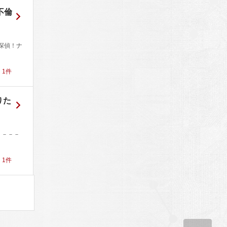
不倫
探偵！ナ
！
1
件
りた
－－－－
！
1
件