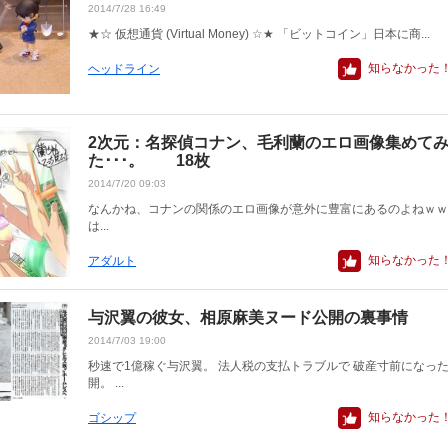
2014/7/28 16:49
★☆ 仮想通貨 (Virtual Money) ☆★ 「ビットコイン」日本に商...
知らなかった
ヘッドライン
2次元：名探偵コナン、毛利蘭のエロ画像集めて
た･･･。 18枚
2014/7/20 09:03
なんかね、コナンの関係のエロ画像が意外に豊富にあるのよねｗｗ
は...
知らなかった
アダルト
与沢翼の彼女、相原麻美ヌード公開の裏事情
2014/7/03 19:00
秒速で1億稼ぐ与沢翼。 法人税の支払トラブルで 破産寸前になっ
開。 ...
知らなかった
ゴシップ