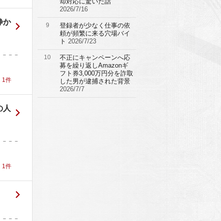
却対応に驚いた話
2026/7/16
静か
9
登録者が少なく仕事の依
頼が頻繁に来る穴場バイ
ト
2026/7/23
－－－－
10
不正にキャンペーンへ応
募を繰り返しAmazonギ
フト券3,000万円分を詐取
！
1
件
した男が逮捕された背景
2026/7/7
の人
－－－－
！
1
件
－－－－