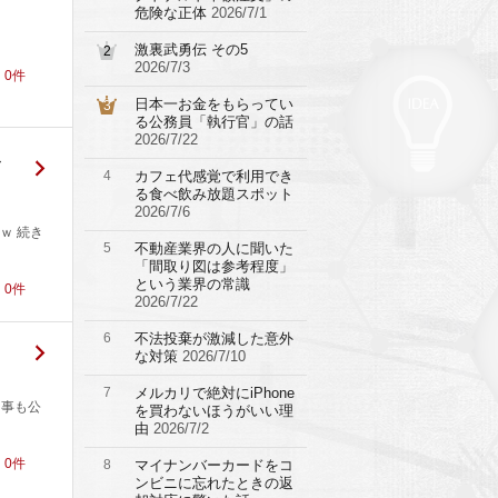
危険な正体
2026/7/1
激裏武勇伝 その5
2
2026/7/3
！
0
件
日本一お金をもらってい
3
る公務員「執行官」の話
2026/7/22
み
4
カフェ代感覚で利用でき
る食べ飲み放題スポット
2026/7/6
ｗ 続き
5
不動産業界の人に聞いた
「間取り図は参考程度」
という業界の常識
！
0
件
2026/7/22
6
不法投棄が激減した意外
な対策
2026/7/10
7
メルカリで絶対にiPhone
た事も公
を買わないほうがいい理
由
2026/7/2
！
0
件
8
マイナンバーカードをコ
ンビニに忘れたときの返