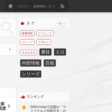
ログイン
激裏情報について
タ グ
一覧 ＋
激裏情報
クリニック
ゴシップ
アダルト
裏技
エロ
ネタのタネ
内部情報
芸能
シリーズ
ランキング
名探
SNSやnoteで話題の「マ
1
現度
クドナルド半額注文」の