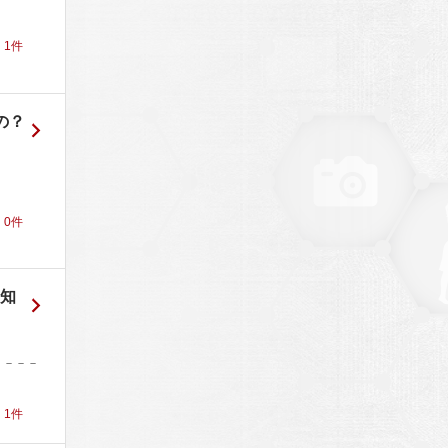
！
1
件
の？
！
0
件
を知
－－－－
！
1
件